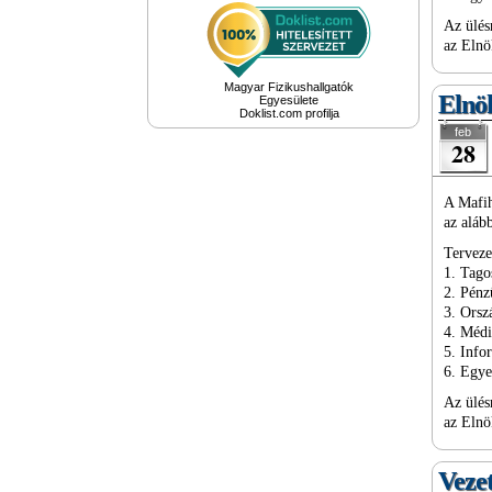
Az ülés
az Elnö
Magyar Fizikushallgatók
Elnök
Egyesülete
Doklist.com profilja
feb
28
A Mafih
az aláb
Terveze
1. Tago
2. Pénz
3. Ors
4. Méd
5. Info
6. Egy
Az ülés
az Elnö
Vezet