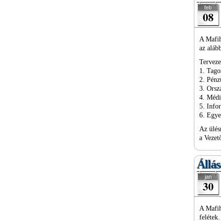
feb
08
A Mafih
az aláb
Terveze
1. Tago
2. Pénz
3. Ors
4. Méd
5. Info
6. Egy
Az ülés
a Vezet
Állás
jan
30
A Mafih
felétek.