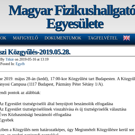
Magyar Fizikushallgat
Egyesülete
MOK
MAFIGYELŐ
DOKUMENTUMOK
TAGFELVÉTEL
szi Közgyűlés-2019.05.28.
By
Titkár
on
2019-05-16
at
13:19
Posted In:
Egyéb
e 2019. május 28-án (kedd), 17:00-kor Közgyűlést tart Budapesten. A Közgy
nyosi Campusa (1117 Budapest, Pázmány Péter Sétány 1/A).
endi pontok az alábbiak:
Az Egyesület tisztségviselői által benyújtott beszámolók elfogadása
Az Egyesület tisztségviselőinek visszahívása és új tisztségviselők választása
Éves Közhasznúsági beszámoló elfogadása
Egyebek
iben a K
özgyűlés
nem határozatképes, úgy Megismételt K
özgyűlésre kerül so