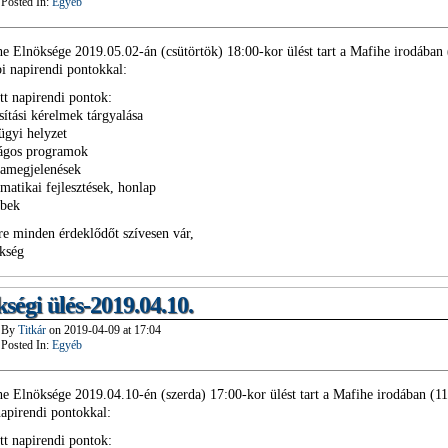
Posted In:
Egyéb
e Elnöksége 2019.05.02-án (csütörtök) 18:00-kor ülést tart a Mafihe irodában
bi napirendi pontokkal:
tt napirendi pontok:
sítási kérelmek tárgyalása
ügyi helyzet
zágos programok
iamegjelenések
rmatikai fejlesztések, honlap
ebek
re minden érdeklődőt szívesen vár,
kség
ségi ülés-2019.04.10.
By
Titkár
on
2019-04-09
at
17:04
Posted In:
Egyéb
e Elnöksége 2019.04.10-én (szerda) 17:00-kor ülést tart a Mafihe irodában (1
napirendi pontokkal:
tt napirendi pontok: