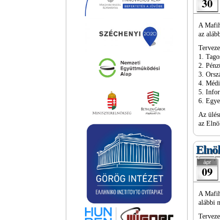
30
A Mafih
az aláb
Terveze
1. Tago
2. Pénz
3. Ors
4. Méd
5. Info
6. Egy
Az ülés
az Elnö
Elnök
ápr
09
A Mafih
alábbi 
Terveze