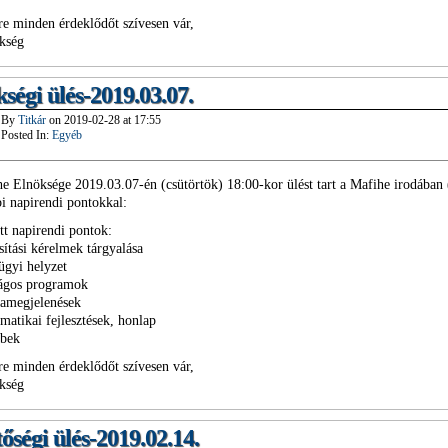
re minden érdeklődőt szívesen vár,
kség
ségi ülés-2019.03.07.
By
Titkár
on
2019-02-28
at
17:55
Posted In:
Egyéb
e Elnöksége 2019.03.07-én (csütörtök) 18:00-kor ülést tart a Mafihe irodában
bi napirendi pontokkal:
tt napirendi pontok:
sítási kérelmek tárgyalása
ügyi helyzet
zágos programok
iamegjelenések
rmatikai fejlesztések, honlap
ebek
re minden érdeklődőt szívesen vár,
kség
őségi ülés-2019.02.14.