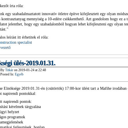
kezőt írta róla:
nk egy szabadalmaztatott innovatív ötletre építve kifejlesztett egy olyan módsz
s kontrasztanyag mennyiség a 10-edére csökkenthető. Azt gondolom hogy ez a t
alatot jelenthet, hogy egy szabadalomból hogyan lehet kifejleszteni egy olyan t
tást.”
los leírást itt érhetitek el róla:
nstruction specialist
 vezető
ségi ülés-2019.01.31.
By
Titkár
on
2019-01-24
at
22:48
Posted In:
Egyéb
e Elnöksége 2019.01.31-én (csütörtök) 17:00-kor ülést tart a Mafihe irodában
bi napirendi pontokkal:
tt napirendi pontok:
sítási kérelmek tárgyalása
ügyi helyzet
zágos programok
iamegjelenések
rmatikai fejlesztések, honlap