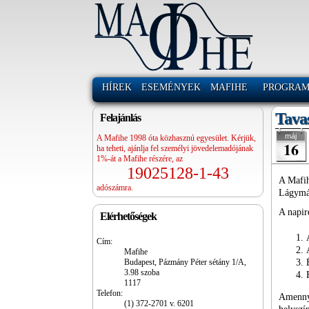
HÍREK
ESEMÉNYEK
MAFIHE
PROGRA
Tava
Felajánlás
máj
A Mafihe 1998 óta közhasznú egyesület. Kérjük,
16
ha teheti, ajánlja fel személyi jövedelemadójának
1%-át a Mafihe részére, az
19025128-1-43
A Mafih
adószámra.
Lágymá
A napir
Elérhetőségek
Cím:
Mafihe
Budapest, Pázmány Péter sétány 1/A,
3.98 szoba
1117
Telefon:
Amenny
(1) 372-2701 v. 6201