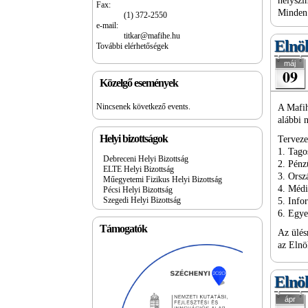
helyszí
Fax:
Minden 
(1) 372-2550
e-mail:
titkar@mafihe.hu
Elnök
További elérhetőségek
máj
09
Közelgő események
Nincsenek következő events.
A Mafih
alábbi 
Helyi bizottságok
Terveze
1. Tago
Debreceni Helyi Bizottság
2. Pénz
ELTE Helyi Bizottság
3. Ors
Műegyetemi Fizikus Helyi Bizottság
4. Méd
Pécsi Helyi Bizottság
Szegedi Helyi Bizottság
5. Info
6. Egy
Támogatók
Az ülés
az Elnö
Elnök
ápr