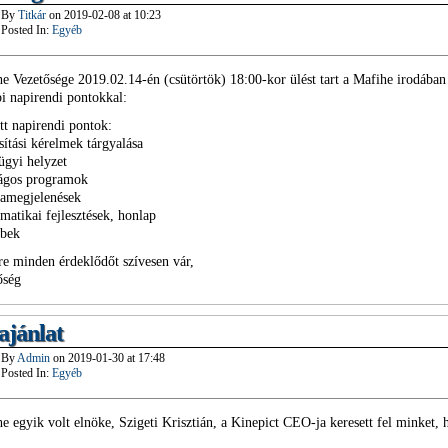
By
Titkár
on
2019-02-08
at
10:23
Posted In:
Egyéb
e Vezetősége 2019.02.14-én (csütörtök) 18:00-kor ülést tart a Mafihe irodába
bi napirendi pontokkal:
tt napirendi pontok:
sítási kérelmek tárgyalása
ügyi helyzet
zágos programok
iamegjelenések
rmatikai fejlesztések, honlap
ebek
re minden érdeklődőt szívesen vár,
őség
ajánlat
By
Admin
on
2019-01-30
at
17:48
Posted In:
Egyéb
e egyik volt elnöke, Szigeti Krisztián, a Kinepict CEO-ja keresett fel minket, 