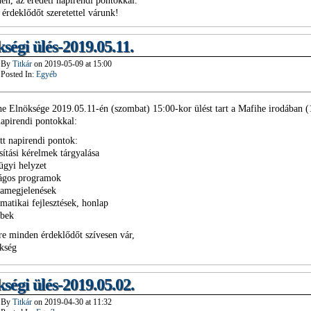
nen, az eredeti napirendi pontokkal.
érdeklődőt szeretettel várunk!
ségi ülés-2019.05.11.
By
Titkár
on
2019-05-09
at
15:00
Posted In:
Egyéb
e Elnöksége 2019.05.11-én (szombat) 15:00-kor ülést tart a Mafihe irodában 
napirendi pontokkal:
tt napirendi pontok:
sítási kérelmek tárgyalása
ügyi helyzet
zágos programok
iamegjelenések
rmatikai fejlesztések, honlap
ebek
re minden érdeklődőt szívesen vár,
kség
ségi ülés-2019.05.02.
By
Titkár
on
2019-04-30
at
11:32