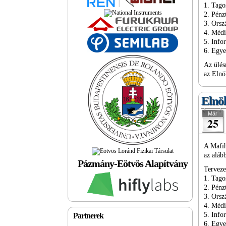
1. Tago
2. Pénz
3. Ors
4. Méd
5. Info
6. Egy
Az ülés
az Elnö
Elnök
Már
25
A Mafih
az aláb
Pázmány-Eötvös Alapítvány
Terveze
1. Tago
2. Pénz
3. Ors
4. Méd
5. Info
Partnerek
6. Egy