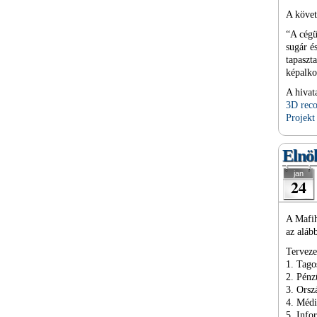
A követ
“A cégü
sugár é
tapaszt
képalko
A hivata
3D reco
Projekt
Elnök
jan
24
A Mafih
az aláb
Terveze
1. Tago
2. Pénz
3. Ors
4. Méd
5. Info