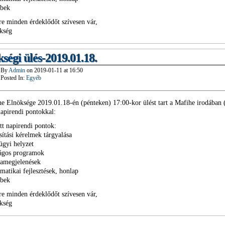
ebek
re minden érdeklődőt szívesen vár,
kség
ségi ülés-2019.01.18.
By
Admin
on
2019-01-11
at
16:50
Posted In:
Egyéb
e Elnöksége 2019.01.18-én (pénteken) 17:00-kor ülést tart a Mafihe irodában
napirendi pontokkal:
tt napirendi pontok:
sítási kérelmek tárgyalása
ügyi helyzet
zágos programok
iamegjelenések
rmatikai fejlesztések, honlap
ebek
re minden érdeklődőt szívesen vár,
kség