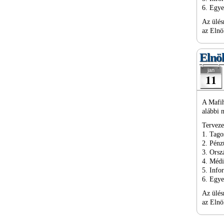
6. Egy
Az ülés
az Elnö
Elnök
jan
11
A Mafih
alábbi 
Terveze
1. Tago
2. Pénz
3. Ors
4. Méd
5. Info
6. Egy
Az ülés
az Elnö