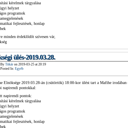
sítási kérelmek tárgyalása
ügyi helyzet
zágos programok
iamegjelenések
rmatikai fejlesztések, honlap
ebek
re minden érdeklődőt szívesen vár,
kség
ségi ülés-2019.03.28.
By
Titkár
on
2019-03-25
at
20:19
Posted In:
Egyéb
e Elnöksége 2019.03.28-án (csütörtök) 18:00-kor ülést tart a Mafihe irodában
bi napirendi pontokkal:
tt napirendi pontok:
sítási kérelmek tárgyalása
ügyi helyzet
zágos programok
iamegjelenések
rmatikai fejlesztések, honlap
ebek