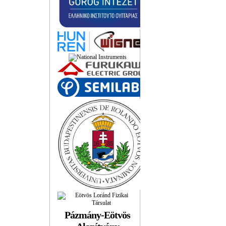
Pázmány-Eötvös