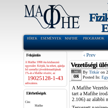
Fizi
E
HÍREK
ESEMÉNYEK
MAFIHE
PROGRAMOK
‹ Prev
Felajánlás
A Mafihe 1998 óta közhasznú
Vezetőségi ülé
egyesület. Kérjük, ha teheti, ajánlja
fel személyi jövedelemadójának
By
Titkár
on
feb
1%-át a Mafihe részére, az
08
Posted In:
Eg
19025128-1-43
adószámra.
A Mafihe Vezetős
tart a Mafihe ir
Elérhetőségek
2.106) az alábbi 
Cím:
Mafihe
Tervezett napiren