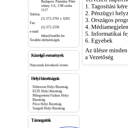
Budapest, Pázmány Péter
1. Tagosítási kér
sétány 1/A, 3.98 szoba
1117
2. Pénzügyi helyz
Telefon:
(1) 372-2701 v. 6201
3. Országos pro
Fax:
4. Médiamegjele
(1) 372-2550
e-mail:
5. Informatikai fe
titkar@mafihe.hu
6. Egyebek
További elérhetőségek
Az ülésre minden 
Közelgő események
a Vezetőség
Nincsenek következő events.
Helyi bizottságok
Debreceni Helyi Bizottság
ELTE Helyi Bizottság
Műegyetemi Fizikus Helyi
Bizottság
Pécsi Helyi Bizottság
Szegedi Helyi Bizottság
Támogatók