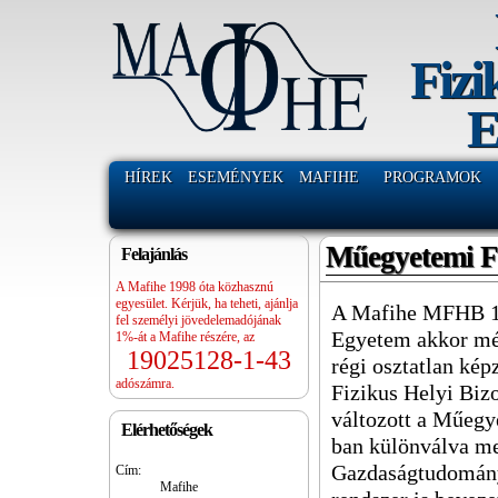
Fizi
E
HÍREK
ESEMÉNYEK
MAFIHE
PROGRAMOK
Műegyetemi Fi
Felajánlás
A Mafihe 1998 óta közhasznú
egyesület. Kérjük, ha teheti, ajánlja
A Mafihe MFHB 19
fel személyi jövedelemadójának
Egyetem akkor mé
1%-át a Mafihe részére, az
19025128-1-43
régi osztatlan kép
adószámra.
Fizikus Helyi Bizo
változott a Műegy
Elérhetőségek
ban különválva m
Gazdaságtudományi
Cím:
Mafihe