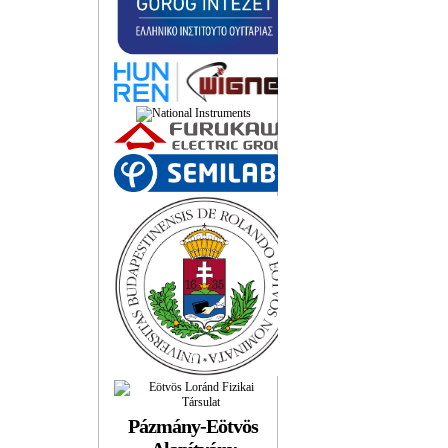
Pázmány-Eötvös