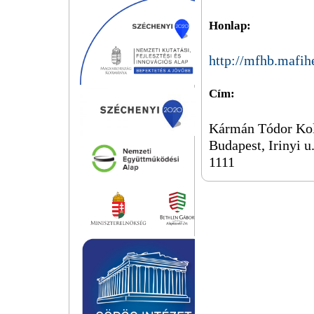
Honlap:
http://mfhb.mafih
Cím:
Kármán Tódor Kol
Budapest, Irinyi u.
1111