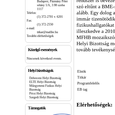
rendszer is beveze
Budapest, Pázmány Péter
sétány 1/A, 3.98 szoba
szó eltűnt a BME-
1117
alább. Egy dolog 
Telefon:
(1) 372-2701 v. 6201
immár tizenötödik 
Fax:
fizikushallgatókat
(1) 372-2550
e-mail:
illeszkedve a 2010
titkar@mafihe.hu
További elérhetőségek
MFHB mozaikszóna
Helyi Bizottság me
tovább tevékenys
Közelgő események
Nincsenek következő events.
Helyi bizottságok
Elnök
Titkár
Debreceni Helyi Bizottság
ELTE Helyi Bizottság
Programfelelős
Műegyetemi Fizikus Helyi
EB tag
Bizottság
Pécsi Helyi Bizottság
Szegedi Helyi Bizottság
Elérhetőségek:
Támogatók