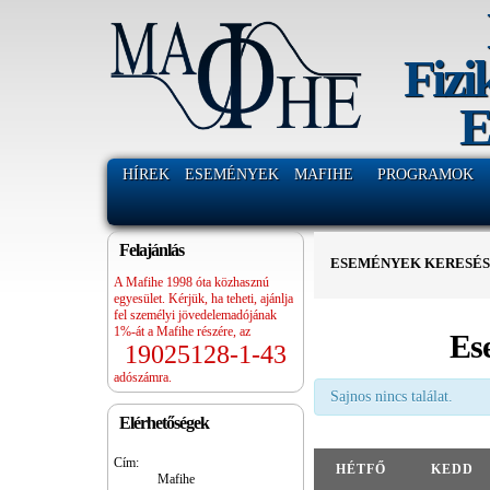
Fizi
E
HÍREK
ESEMÉNYEK
MAFIHE
PROGRAMOK
Felajánlás
ESEMÉNYEK KERESÉ
A Mafihe 1998 óta közhasznú
egyesület. Kérjük, ha teheti, ajánlja
fel személyi jövedelemadójának
1%-át a Mafihe részére, az
Es
19025128-1-43
adószámra.
Sajnos nincs találat.
Elérhetőségek
Hónap
Cím:
HÉTFŐ
KEDD
navigáció
Mafihe