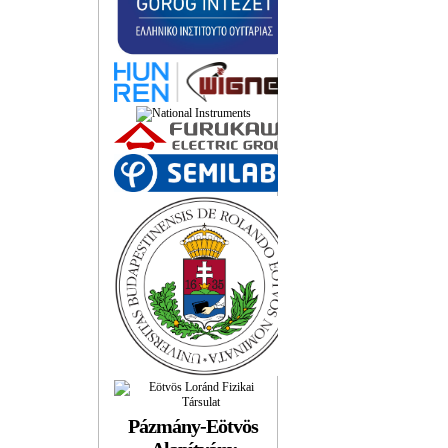
Pázmány-Eötvös