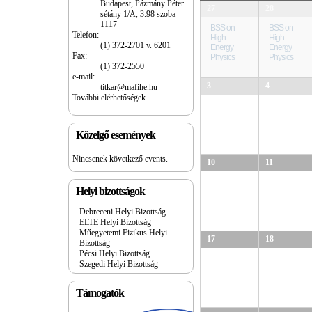
Budapest, Pázmány Péter
a
27
28
sétány 1/A, 3.98 szoba
naptárban
1117
BSS on
BSS on
Telefon:
High
High
(1) 372-2701 v. 6201
Energy
Energy
Fax:
Physics
Physics
(1) 372-2550
e-mail:
3
4
titkar@mafihe.hu
További elérhetőségek
Közelgő események
Nincsenek következő events.
10
11
Helyi bizottságok
Debreceni Helyi Bizottság
ELTE Helyi Bizottság
Műegyetemi Fizikus Helyi
17
18
Bizottság
Pécsi Helyi Bizottság
Szegedi Helyi Bizottság
Támogatók