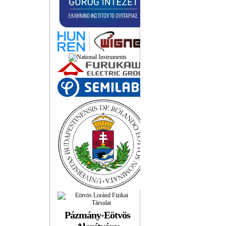
Pázmány-Eötvös