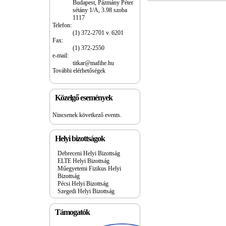
Budapest, Pázmány Péter
sétány 1/A, 3.98 szoba
1117
Telefon:
(1) 372-2701 v. 6201
Fax:
(1) 372-2550
e-mail:
titkar@mafihe.hu
További elérhetőségek
Közelgő események
Nincsenek következő events.
Helyi bizottságok
Debreceni Helyi Bizottság
ELTE Helyi Bizottság
Műegyetemi Fizikus Helyi
Bizottság
Pécsi Helyi Bizottság
Szegedi Helyi Bizottság
Támogatók