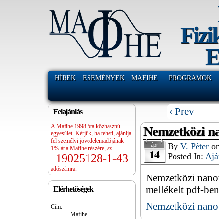
Fizi
E
HÍREK
ESEMÉNYEK
MAFIHE
PROGRAMOK
‹ Prev
Felajánlás
A Mafihe 1998 óta közhasznú
Nemzetközi na
egyesület. Kérjük, ha teheti, ajánlja
fel személyi jövedelemadójának
By
V. Péter
o
ápr
1%-át a Mafihe részére, az
14
Posted In:
Ajá
19025128-1-43
adószámra.
Nemzetközi nanote
mellékelt pdf-ben
Elérhetőségek
Nemzetközi nanot
Cím:
Mafihe