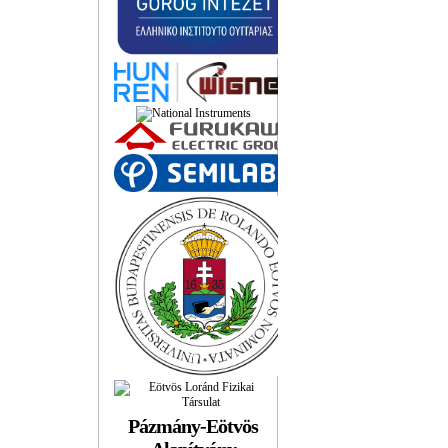
Pázmány-Eötvös