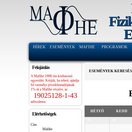
Fizi
E
HÍREK
ESEMÉNYEK
MAFIHE
PROGRAMOK
Felajánlás
ESEMÉNYEK KERESÉ
A Mafihe 1998 óta közhasznú
egyesület. Kérjük, ha teheti, ajánlja
fel személyi jövedelemadójának
1%-át a Mafihe részére, az
19025128-1-43
adószámra.
Hónap
HÉTFŐ
KEDD
navigáció
Elérhetőségek
a
29
30
Cím:
naptárban
Mafihe