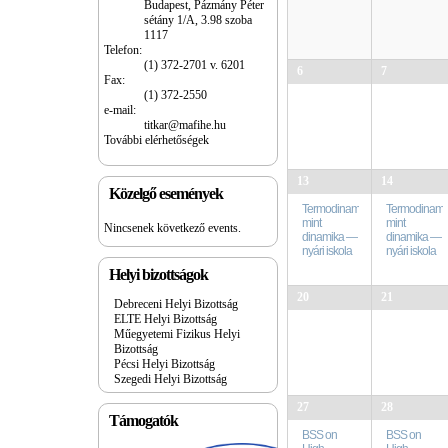
Budapest, Pázmány Péter
sétány 1/A, 3.98 szoba
1117
Telefon:
(1) 372-2701 v. 6201
6
7
Fax:
(1) 372-2550
e-mail:
titkar@mafihe.hu
További elérhetőségek
13
14
Közelgő események
Termodinamika
Termodinami
mint
mint
Nincsenek következő events.
dinamika —
dinamika —
nyári iskola
nyári iskola
Helyi bizottságok
20
21
Debreceni Helyi Bizottság
ELTE Helyi Bizottság
Műegyetemi Fizikus Helyi
Bizottság
Pécsi Helyi Bizottság
Szegedi Helyi Bizottság
27
28
Támogatók
BSS on
BSS on