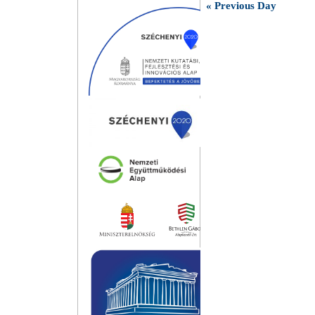
«
Previous Day
Nap
navigáció