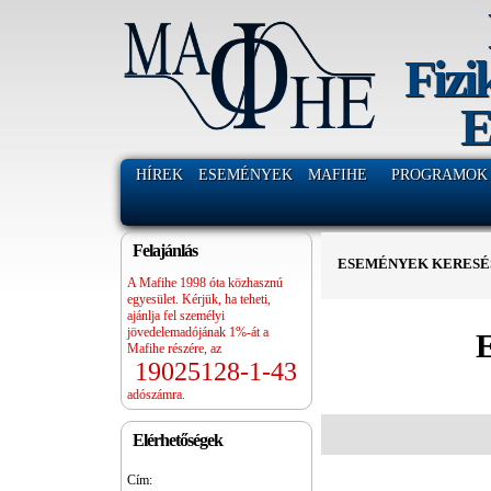
Fizi
E
HÍREK
ESEMÉNYEK
MAFIHE
PROGRAMOK
Felajánlás
ESEMÉNYEK KERESÉ
A Mafihe 1998 óta közhasznú
egyesület. Kérjük, ha teheti,
ajánlja fel személyi
jövedelemadójának 1%-át a
E
Mafihe részére, az
19025128-1-43
Nap
adószámra.
navigáció
Elérhetőségek
Cím: