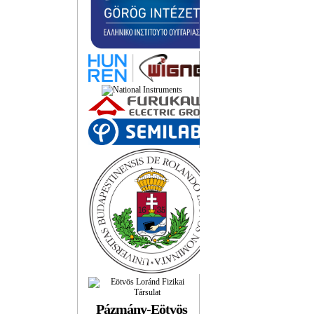
Pázmány-Eötvös