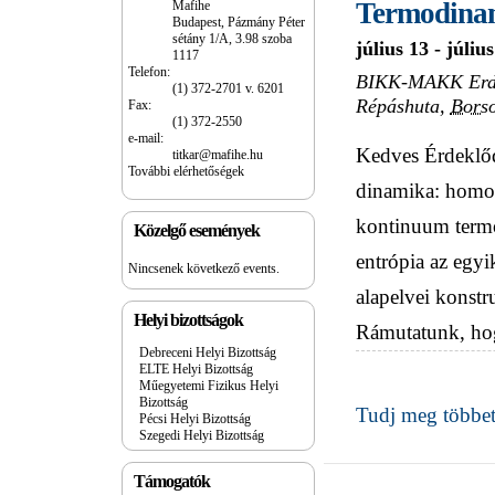
Termodinam
Mafihe
Budapest, Pázmány Péter
sétány 1/A, 3.98 szoba
július 13
-
július
1117
Telefon:
BIKK-MAKK Erdés
(1) 372-2701 v. 6201
Répáshuta
,
Bors
Fax:
(1) 372-2550
e-mail:
Kedves Érdeklőd
titkar@mafihe.hu
További elérhetőségek
dinamika: homo
kontinuum termod
Közelgő események
entrópia az egyi
Nincsenek következő events.
alapelvei konstru
Helyi bizottságok
Rámutatunk, ho
Debreceni Helyi Bizottság
ELTE Helyi Bizottság
Műegyetemi Fizikus Helyi
Bizottság
Tudj meg többet
Pécsi Helyi Bizottság
Szegedi Helyi Bizottság
Támogatók