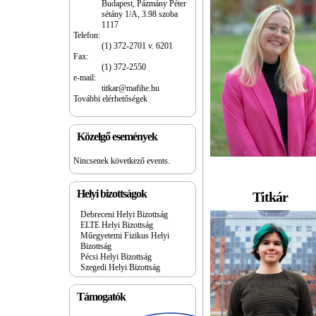
Budapest, Pázmány Péter
sétány 1/A, 3.98 szoba
1117
Telefon:
(1) 372-2701 v. 6201
Fax:
(1) 372-2550
e-mail:
titkar@mafihe.hu
További elérhetőségek
Közelgő események
Nincsenek következő events.
Helyi bizottságok
Titkár
Debreceni Helyi Bizottság
ELTE Helyi Bizottság
Műegyetemi Fizikus Helyi
Bizottság
Pécsi Helyi Bizottság
Szegedi Helyi Bizottság
Támogatók