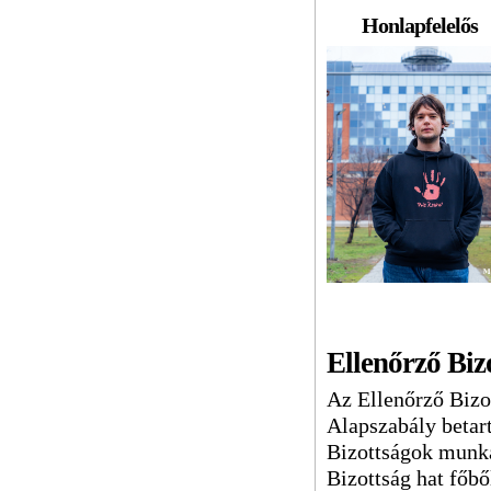
Honlapfelelős
Ellenőrző Biz
Az Ellenőrző Bizot
Alapszabály betart
Bizottságok munká
Bizottság hat főből