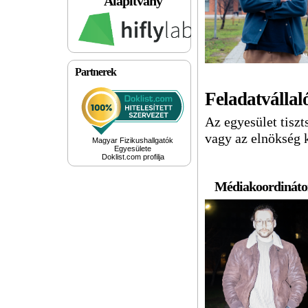
Alapítvány
Partnerek
Feladatvállal
Az egyesület tiszt
vagy az elnökség 
Magyar Fizikushallgatók
Egyesülete
Doklist.com profilja
Médiakoordináto