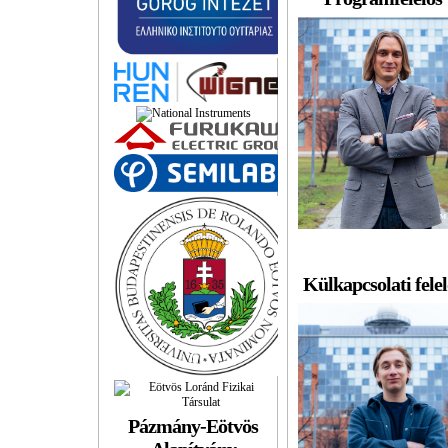
Külkapcsolati felel
Pázmány-Eötvös