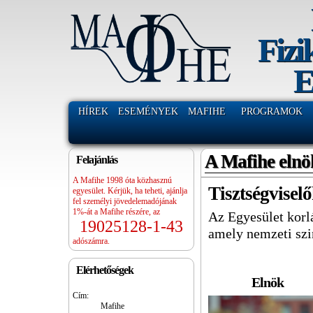
Fizi
E
HÍREK
ESEMÉNYEK
MAFIHE
PROGRAMOK
A Mafihe elnö
Felajánlás
A Mafihe 1998 óta közhasznú
Tisztségvisel
egyesület. Kérjük, ha teheti, ajánlja
fel személyi jövedelemadójának
1%-át a Mafihe részére, az
Az Egyesület korl
19025128-1-43
amely nemzeti szin
adószámra.
Elérhetőségek
Elnök
Cím:
Mafihe