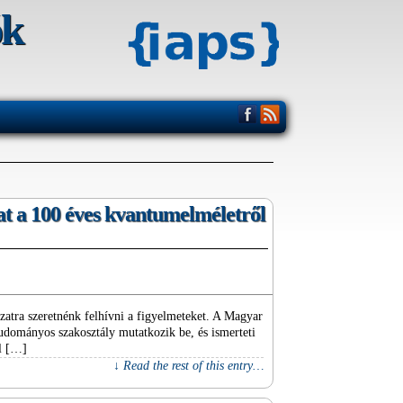
ók
at a 100 éves kvantumelméletről
zatra szeretnénk felhívni a figyelmeteket. A Magyar
ományos szakosztály mutatkozik be, és ismerteti
ül […]
↓ Read the rest of this entry…