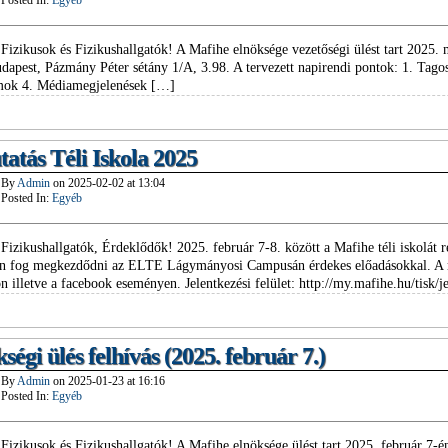
Posted In:
Egyéb
Fizikusok és Fizikushallgatók! A Mafihe elnöksége vezetőségi ülést tart 2025. 
dapest, Pázmány Péter sétány 1/A, 3.98. A tervezett napirendi pontok: 1. Tago
mok 4. Médiamegjelenések […]
atás Téli Iskola 2025
By
Admin
on
2025-02-02
at
13:04
Posted In:
Egyéb
Fizikushallgatók, Érdeklődők! 2025. február 7-8. között a Mafihe téli iskolát
n fog megkezdődni az ELTE Lágymányosi Campusán érdekes előadásokkal. A ré
n illetve a facebook eseményen. Jelentkezési felület: http://my.mafihe.hu/tisk/
ségi ülés felhívás (2025. február 7.)
By
Admin
on
2025-01-23
at
16:16
Posted In:
Egyéb
Fizikusok és Fizikushallgatók! A Mafihe elnöksége ülést tart 2025. február 7-