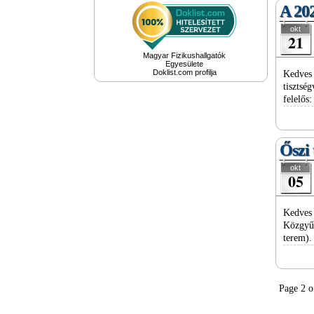
A 20
okt
21
Magyar Fizikushallgatók
Egyesülete
Doklist.com profilja
Kedves 
tisztsé
felelős
Őszi 
okt
05
Kedves 
Közgyű
terem).
Page 2 o