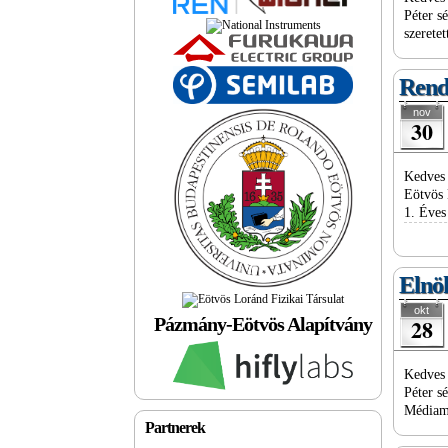
Péter s
szerete
Rendk
nov
30
Kedves 
Eötvös
1. Éves
Elnök
okt
Pázmány-Eötvös Alapítvány
28
Kedves 
Péter s
Médiame
Partnerek