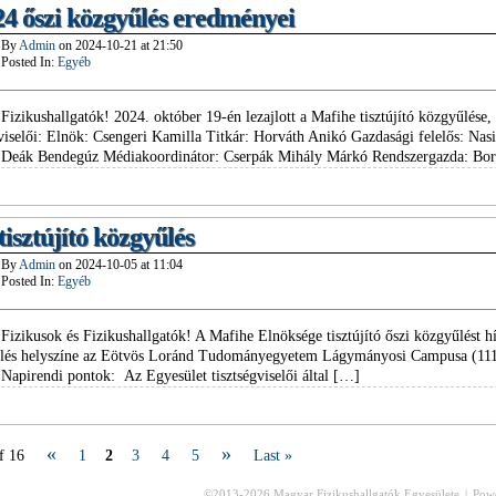
24 őszi közgyűlés eredményei
By
Admin
on
2024-10-21
at
21:50
Posted In:
Egyéb
Fizikushallgatók! 2024. október 19-én lezajlott a Mafihe tisztújító közgyűlése,
gviselői: Elnök: Csengeri Kamilla Titkár: Horváth Anikó Gazdasági felelős: Nas
: Deák Bendegúz Médiakoordinátor: Cserpák Mihály Márkó Rendszergazda: Bo
tisztújító közgyűlés
By
Admin
on
2024-10-05
at
11:04
Posted In:
Egyéb
Fizikusok és Fizikushallgatók! A Mafihe Elnöksége tisztújító őszi közgyűlést h
lés helyszíne az Eötvös Loránd Tudományegyetem Lágymányosi Campusa (1117
 Napirendi pontok: Az Egyesület tisztségviselői által […]
«
»
f 16
1
2
3
4
5
Last »
©2013-2026
Magyar Fizikushallgatók Egyesülete
|
Powe