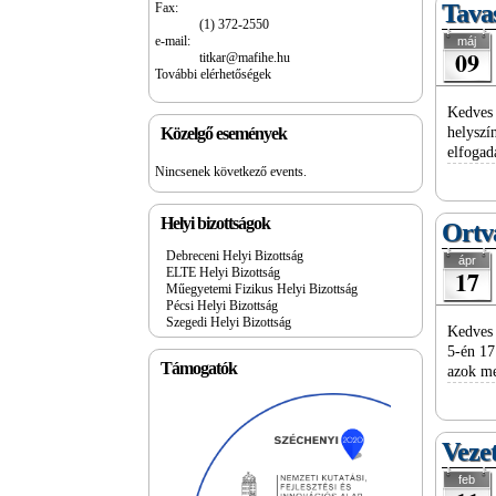
Tavas
Fax:
(1) 372-2550
e-mail:
máj
09
titkar@mafihe.hu
További elérhetőségek
Kedves 
Közelgő események
helyszí
elfogad
Nincsenek következő events.
Helyi bizottságok
Ortv
Debreceni Helyi Bizottság
ápr
17
ELTE Helyi Bizottság
Műegyetemi Fizikus Helyi Bizottság
Pécsi Helyi Bizottság
Szegedi Helyi Bizottság
Kedves 
5-én 17
Támogatók
azok me
Vezet
feb