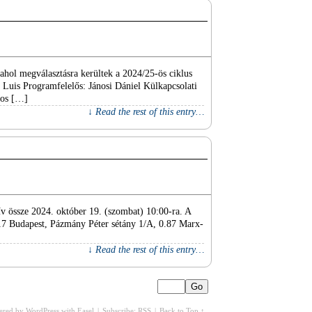
 ahol megválasztásra kerültek a 2024/25-ös ciklus
i Luis Programfelelős: Jánosi Dániel Külkapcsolati
ros […]
↓ Read the rest of this entry…
ív össze 2024. október 19. (szombat) 10:00-ra. A
 Budapest, Pázmány Péter sétány 1/A, 0.87 Marx-
↓ Read the rest of this entry…
red by
WordPress
with
Easel
|
Subscribe:
RSS
|
Back to Top ↑