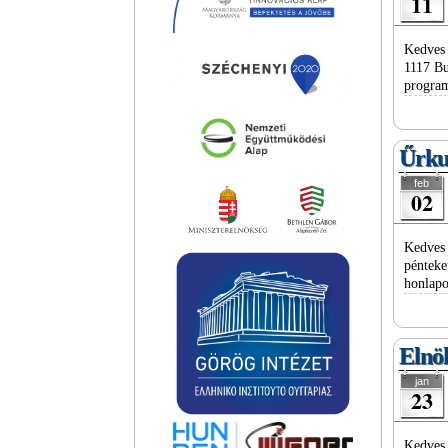
11
Kedves 
1117 Bu
progra
Űrkut
feb
02
Kedves 
pénteke
honlapo
Elnök
jan
23
Kedves 