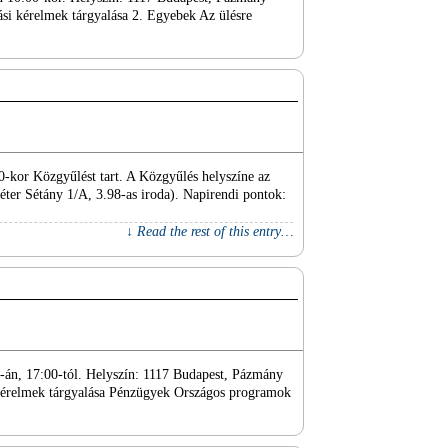
tási kérelmek tárgyalása 2. Egyebek Az ülésre
-kor Közgyűlést tart. A Közgyűlés helyszíne az
r Sétány 1/A, 3.98-as iroda). Napirendi pontok:
↓ Read the rest of this entry…
6-án, 17:00-tól. Helyszín: 1117 Budapest, Pázmány
i kérelmek tárgyalása Pénzügyek Országos programok