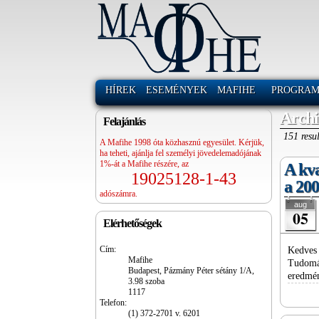
HÍREK
ESEMÉNYEK
MAFIHE
PROGRA
Archi
Felajánlás
151 resul
A Mafihe 1998 óta közhasznú egyesület. Kérjük,
ha teheti, ajánlja fel személyi jövedelemadójának
1%-át a Mafihe részére, az
A kva
19025128-1-43
a 20
adószámra.
aug
05
Elérhetőségek
Cím:
Kedves 
Mafihe
Tudomán
Budapest, Pázmány Péter sétány 1/A,
eredmén
3.98 szoba
1117
Telefon:
(1) 372-2701 v. 6201