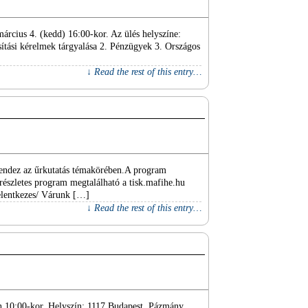
március 4. (kedd) 16:00-kor. Az ülés helyszíne:
sítási kérelmek tárgyalása 2. Pénzügyek 3. Országos
↓ Read the rest of this entry…
 rendez az űrkutatás témakörében.A program
szletes program megtalálható a tisk.mafihe.hu
jelentkezes/ Várunk […]
↓ Read the rest of this entry…
én 10:00-kor. Helyszín: 1117 Budapest, Pázmány