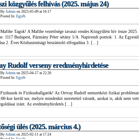
zi közgyűlés felhívás (2025. május 24)
By
Admin
on
2025-05-09
at
16:17
Posted In:
Egyéb
Mafihe Tagok! A Mafihe vezetősége tavaszi rendes Közgyűlést hív össze 2025.
ne: 1117 Budapest, Pázmány Péter sétány 1/A. Napirendi pontok: 1. Az Egyesület
ása 2. Éves Közhasznúsági beszámoló elfogadása 3. […]
ay Rudolf verseny eredményhirdetése
By
Admin
on
2025-04-17
at
22:26
Posted In:
Egyéb
Fizikusok és Fizikushallgatók! Az Ortvay Rudolf nemzetközi fizikai problém
:00-kor kerül sor, melyre mindenkit szeretettel várunk, azokat is, akik nem vett
goldásai iránt. Az eredményhirdetés […]
őségi ülés (2025. március 4.)
By
Admin
on
2025-02-11
at
17:24