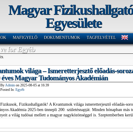
Magyar Fizikushallgat
Egyesülete
MOK
MAFIGYELŐ
DOKUMENTUMOK
TAGFELVÉTEL
ve for Egyéb
ts.
ntumok világa – Ismeretterjesztő előadás-soroz
0 éves Magyar Tudományos Akadémián
By
Admin
on
2025-08-05
at
16:39
Posted In:
Egyéb
Fizikusok, Fizikushallgatók! A Kvantumok világa ismeretterjesztő előadás-soro
yos Akadémia 2025-ben ünnepli 200. születésnapját. Minden hónapban más tud
yeit a világ tudósai mellett a magyar nagyközönséggel is. Szeptemberben ker