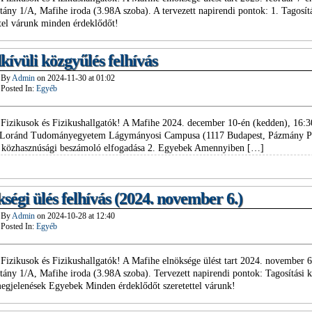
étány 1/A, Mafihe iroda (3.98A szoba). A tervezett napirendi pontok: 1. Tagosí
ttel várunk minden érdeklődőt!
ívüli közgyűlés felhívás
By
Admin
on
2024-11-30
at
01:02
Posted In:
Egyéb
Fizikusok és Fizikushallgatók! A Mafihe 2024. december 10-én (kedden), 16:30
 Loránd Tudományegyetem Lágymányosi Campusa (1117 Budapest, Pázmány Péte
 közhasznúsági beszámoló elfogadása 2. Egyebek Amennyiben […]
ségi ülés felhívás (2024. november 6.)
By
Admin
on
2024-10-28
at
12:40
Posted In:
Egyéb
Fizikusok és Fizikushallgatók! A Mafihe elnöksége ülést tart 2024. november 
étány 1/A, Mafihe iroda (3.98A szoba). Tervezett napirendi pontok: Tagosítás
gjelenések Egyebek Minden érdeklődőt szeretettel várunk!