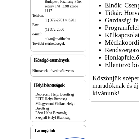
Budapest, Pázmány Péter
Elnök: Cseng
sétány 1/A, 3.98 szoba
1117
Titkár: Horv
Telefon:
Gazdasági fe
(1) 372-2701 v. 6201
Fax:
Programfelel
(1) 372-2550
Külkapcsolat
e-mail:
titkar@mafihe.hu
Médiakoordi
További elérhetőségek
Rendszergaz
Honlapfelelő
Közelgő események
Ellenőrző bi
Nincsenek következő events.
Köszönjük szépen 
maradóknak és új
Helyi bizottságok
kívánunk!
Debreceni Helyi Bizottság
ELTE Helyi Bizottság
Műegyetemi Fizikus Helyi
Bizottság
Pécsi Helyi Bizottság
Szegedi Helyi Bizottság
Támogatók