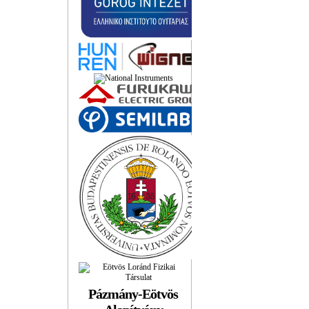
Pázmány-Eötvös