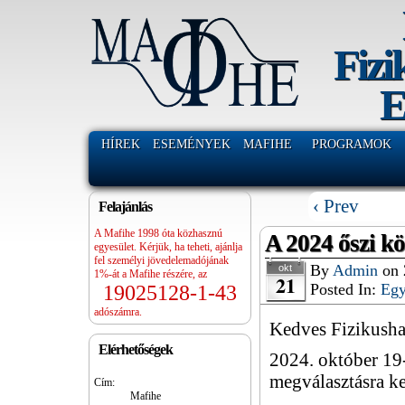
Fizi
E
HÍREK
ESEMÉNYEK
MAFIHE
PROGRAMOK
‹ Prev
Felajánlás
A Mafihe 1998 óta közhasznú
A 2024 őszi k
egyesület. Kérjük, ha teheti, ajánlja
fel személyi jövedelemadójának
By
Admin
on
okt
1%-át a Mafihe részére, az
21
Posted In:
Eg
19025128-1-43
adószámra.
Kedves Fizikusha
Elérhetőségek
2024. október 19-
megválasztásra ke
Cím:
Mafihe