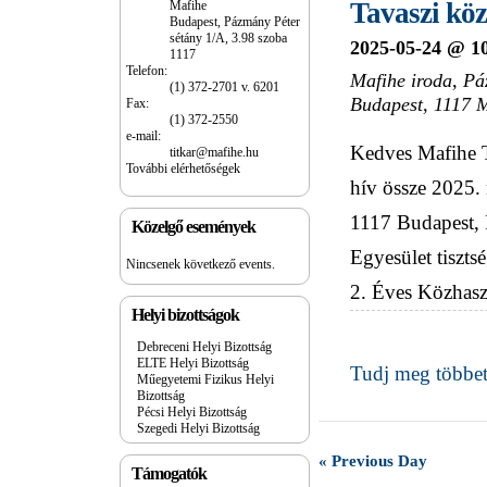
Tavaszi köz
Mafihe
Budapest, Pázmány Péter
sétány 1/A, 3.98 szoba
2025-05-24 @ 1
1117
Telefon:
Mafihe iroda,
Pá
(1) 372-2701 v. 6201
Budapest
,
1117
M
Fax:
(1) 372-2550
e-mail:
Kedves Mafihe T
titkar@mafihe.hu
További elérhetőségek
hív össze 2025.
1117 Budapest, 
Közelgő események
Egyesület tiszts
Nincsenek következő events.
2. Éves Közhasz
Helyi bizottságok
Debreceni Helyi Bizottság
ELTE Helyi Bizottság
Tudj meg többet
Műegyetemi Fizikus Helyi
Bizottság
Pécsi Helyi Bizottság
Szegedi Helyi Bizottság
«
Previous Day
Nap
Támogatók