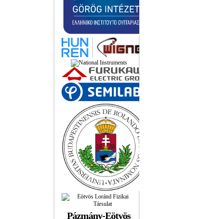
Pázmány-Eötvös