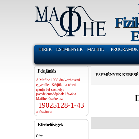
Fizi
E
HÍREK
ESEMÉNYEK
MAFIHE
PROGRAMOK
Felajánlás
ESEMÉNYEK KERESÉ
A Mafihe 1998 óta közhasznú
egyesület. Kérjük, ha teheti,
ajánlja fel személyi
jövedelemadójának 1%-át a
E
Mafihe részére, az
19025128-1-43
Nap
adószámra.
navigáció
Elérhetőségek
Cím: