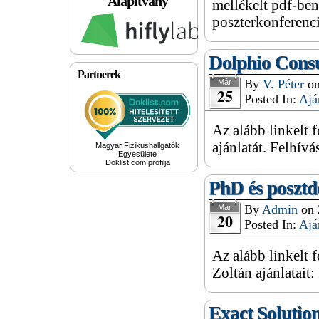
Alapítvány
mellékelt pdf-be
poszterkonferenc
Dolphio Consu
Partnerek
By
V. Péter
o
Már
25
Posted In:
Ajá
Az alább linkelt 
ajánlatát. Felhívá
Magyar Fizikushallgatók
Egyesülete
Doklist.com profilja
PhD és posztd
By
Admin
on
Már
20
Posted In:
Ajá
Az alább linkelt
Zoltán ajánlatai
Exact Solutio