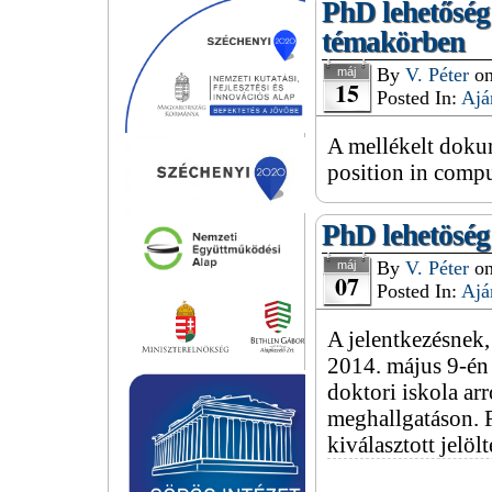
PhD lehetőség
témakörben
By
V. Péter
o
máj
15
Posted In:
Ajá
A mellékelt doku
position in comp
PhD lehetösé
By
V. Péter
o
máj
07
Posted In:
Ajá
A jelentkezésnek,
2014. május 9-én 
doktori iskola arr
meghallgatáson. 
kiválasztott jelö