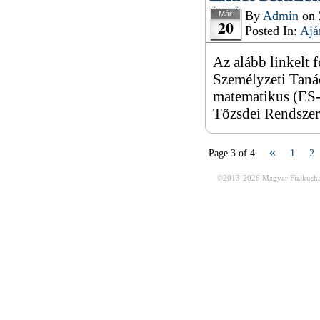
By
Admin
on
Már
20
Posted In:
Ajá
Az alább linkelt 
Személyzeti Tanác
matematikus (ES-
Tőzsdei Rendszer
«
Page 3 of 4
1
2
©2013-2026
Magyar Fizikusha