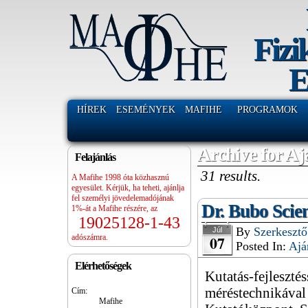
Fizi
E
HÍREK
ESEMÉNYEK
MAFIHE
PROGRAMOK
Archive for Aj
Felajánlás
31 results.
A Mafihe 1998 óta közhasznú
egyesület. Kérjük, ha teheti, ajánlja
fel személyi jövedelemadójának
Dr. Bubo Scien
1%-át a Mafihe részére, az
19025128-1-43
By
Szerkesztő
Júl
07
adószámra.
Posted In:
Ajá
Elérhetőségek
Kutatás-fejlesztés
méréstechnikáva
Cím:
Mafihe