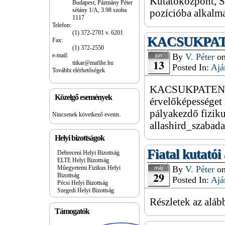
Kutatóközpont, S
Budapest, Pázmány Péter
sétány 1/A, 3.98 szoba
pozícióba alkalma
1117
Telefon:
(1) 372-2701 v. 6201
KACSUKPATEN
Fax:
(1) 372-2550
e-mail:
By
V. Péter
o
jún
13
titkar@mafihe.hu
Posted In:
Ajá
További elérhetőségek
KACSUKPATENT Kf
Közelgő események
érvelőképességet
pályakezdő fiziku
Nincsenek következő events.
allashird_szabad
Helyi bizottságok
Fiatal kutatói
Debreceni Helyi Bizottság
ELTE Helyi Bizottság
Műegyetemi Fizikus Helyi
By
V. Péter
o
máj
29
Bizottság
Posted In:
Ajá
Pécsi Helyi Bizottság
Szegedi Helyi Bizottság
Részletek az aláb
Támogatók