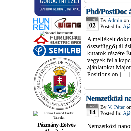
Phd/PostDoc á
By
Admin
on
máj
02
Posted In:
Ajá
A mellékelt doku
összefüggő) állás
kutatok részére É
vegyek fel a kapc
ajánlatokat Major
Positions on […]
Nemzetközi na
By
V. Péter
o
ápr
14
Posted In:
Ajá
Pázmány-Eötvös
Nemzetközi nanote