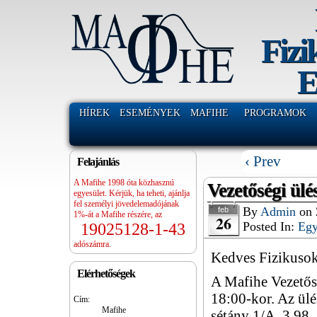
Fizi
E
HÍREK
ESEMÉNYEK
MAFIHE
PROGRAMOK
‹ Prev
Felajánlás
A Mafihe 1998 óta közhasznú
Vezetőségi ülé
egyesület. Kérjük, ha teheti, ajánlja
fel személyi jövedelemadójának
By
Admin
on
feb
1%-át a Mafihe részére, az
26
Posted In:
Eg
19025128-1-43
adószámra.
Kedves Fizikusok
Elérhetőségek
A Mafihe Vezetősé
18:00-kor. Az ül
Cím:
Mafihe
sétány 1/A, 3.98.