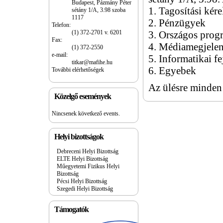
Budapest, Pázmány Péter
1. Tagosítási kér
sétány 1/A, 3.98 szoba
1117
2. Pénzügyek
Telefon:
(1) 372-2701 v. 6201
3. Országos pro
Fax:
4. Médiamegjele
(1) 372-2550
e-mail:
5. Informatikai fe
titkar@mafihe.hu
6. Egyebek
További elérhetőségek
Az ülésre minden 
Közelgő események
Nincsenek következő events.
Helyi bizottságok
Debreceni Helyi Bizottság
ELTE Helyi Bizottság
Műegyetemi Fizikus Helyi
Bizottság
Pécsi Helyi Bizottság
Szegedi Helyi Bizottság
Támogatók