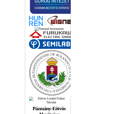
Pázmány-Eötvös