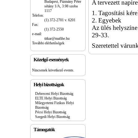
A tervezett napir
Budapest, Pázmány Péter
sétány 1/A, 3.98 szoba
1117
1. Tagosítási kér
Telefon:
2. Egyebek
(1) 372-2701 v. 6201
Fax:
Az ülés helyszín
(1) 372-2550
e-mail:
29-33.
titkar@mafihe.hu
További elérhetőségek
Szeretettel várun
Közelgő események
Nincsenek következő events.
Helyi bizottságok
Debreceni Helyi Bizottság
ELTE Helyi Bizottság
Műegyetemi Fizikus Helyi
Bizottság
Pécsi Helyi Bizottság
Szegedi Helyi Bizottság
Támogatók