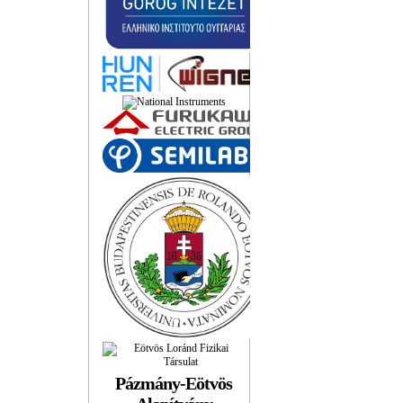
Pázmány-Eötvös