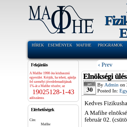
Fizi
E
HÍREK
ESEMÉNYEK
MAFIHE
PROGRAMOK
‹ Prev
Felajánlás
A Mafihe 1998 óta közhasznú
Elnökségi ülés
egyesület. Kérjük, ha teheti, ajánlja
fel személyi jövedelemadójának
By
Admin
on
jan
1%-át a Mafihe részére, az
30
Posted In:
Eg
19025128-1-43
adószámra.
Kedves Fizikusha
Elérhetőségek
A Mafihe elnökség
február 02. (csüt
Cím:
Mafihe