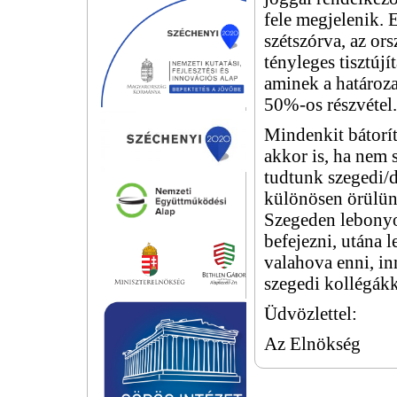
fele megjelenik. 
szétszórva, az ors
tényleges tisztúj
aminek a határoza
50%-os részvétel.
Mindenkit bátorít
akkor is, ha nem 
tudtunk szegedi/d
különösen örülün
Szegeden lebonyo
befejezni, utána l
valahova enni, in
szegedi kollégákk
Üdvözlettel:
Az Elnökség