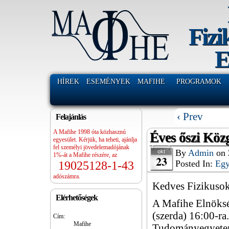
Fizi
E
HÍREK
ESEMÉNYEK
MAFIHE
PROGRAMOK
‹ Prev
Felajánlás
A Mafihe 1998 óta közhasznú
Éves őszi Közg
egyesület. Kérjük, ha teheti, ajánlja
fel személyi jövedelemadójának
By
Admin
on
okt
1%-át a Mafihe részére, az
23
Posted In:
Eg
19025128-1-43
adószámra.
Kedves Fizikusok
Elérhetőségek
A Mafihe Elnöksé
(szerda) 16:00-r
Cím:
Mafihe
Tudományegyete