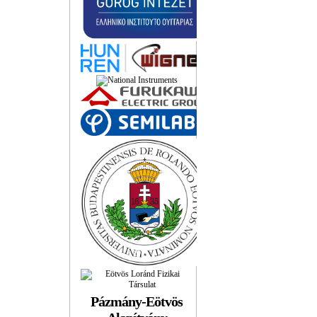
Pázmány-Eötvös