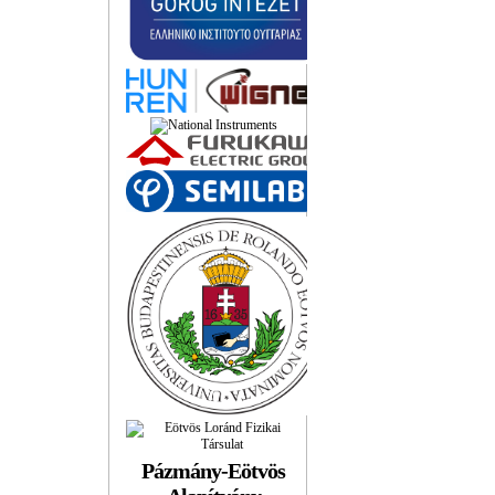
Pázmány-Eötvös