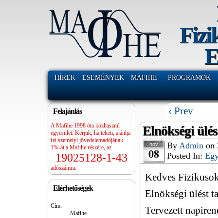
Fizi
E
HÍREK
ESEMÉNYEK
MAFIHE
PROGRAMOK
‹ Prev
Felajánlás
A Mafihe 1998 óta közhasznú
Elnökségi ülés
egyesület. Kérjük, ha teheti, ajánlja
fel személyi jövedelemadójának
By
Admin
on
nov
1%-át a Mafihe részére, az
08
Posted In:
Eg
19025128-1-43
adószámra.
Kedves Fizikusok
Elérhetőségek
Elnökségi ülést t
Cím:
Tervezett napiren
Mafihe