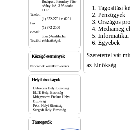
Budapest, Pázmány Péter
sétány 1/A, 3.98 szoba
Tagosítási k
1117
Pénzügyek
Telefon:
(1) 372-2701 v. 6201
Országos pr
Fax:
(1) 372-2550
Médiamegjel
e-mail:
Informatikai 
titkar@mafihe.hu
További elérhetőségek
Egyebek
Szeretettel vár m
Közelgő események
az Elnökség
Nincsenek következő events.
Helyi bizottságok
Debreceni Helyi Bizottság
ELTE Helyi Bizottság
Műegyetemi Fizikus Helyi
Bizottság
Pécsi Helyi Bizottság
Szegedi Helyi Bizottság
Támogatók