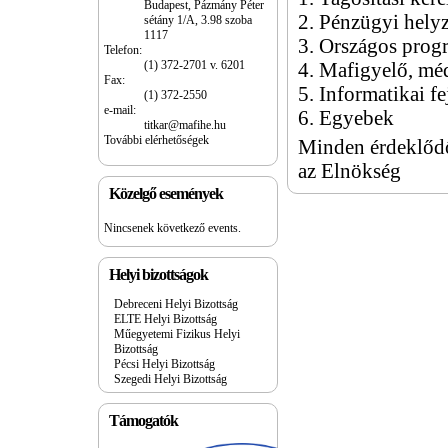
Budapest, Pázmány Péter
2. Pénzügyi helyz
sétány 1/A, 3.98 szoba
1117
3. Országos pro
Telefon:
(1) 372-2701 v. 6201
4. Mafigyelő, mé
Fax:
5. Informatikai fe
(1) 372-2550
e-mail:
6. Egyebek
titkar@mafihe.hu
További elérhetőségek
Minden érdeklődő
az Elnökség
Közelgő események
Nincsenek következő events.
Helyi bizottságok
Debreceni Helyi Bizottság
ELTE Helyi Bizottság
Műegyetemi Fizikus Helyi
Bizottság
Pécsi Helyi Bizottság
Szegedi Helyi Bizottság
Támogatók