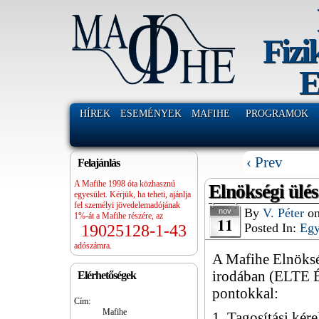
Fizi
E
HÍREK
ESEMÉNYEK
MAFIHE
PROGRAMOK
‹ Prev
Felajánlás
A Mafihe 1998 óta közhasznú
Elnökségi ülés
egyesület. Kérjük, ha teheti, ajánlja
fel személyi jövedelemadójának
By
V. Péter
o
nov
1%-át a Mafihe részére, az
11
Posted In:
Eg
19025128-1-43
adószámra.
A Mafihe Elnökség
irodában (ELTE É
Elérhetőségek
pontokkal:
Cím:
Mafihe
1. Tagosítási kér