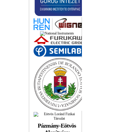
Pázmány-Eötvös