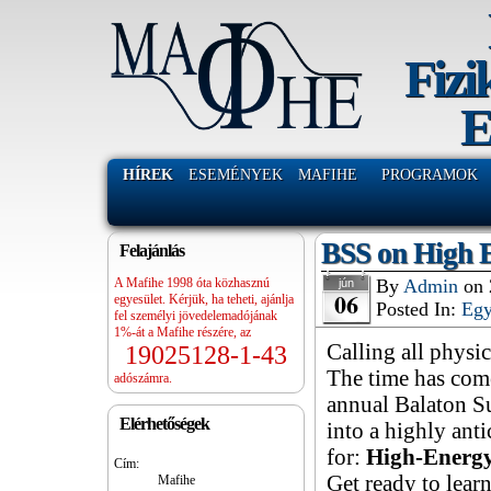
Fizi
E
HÍREK
ESEMÉNYEK
MAFIHE
PROGRAMOK
BSS on High 
Felajánlás
A Mafihe 1998 óta közhasznú
By
Admin
on
jún
06
egyesület. Kérjük, ha teheti, ajánlja
Posted In:
Eg
fel személyi jövedelemadójának
1%-át a Mafihe részére, az
Calling all physic
19025128-1-43
The time has come
adószámra.
annual Balaton S
Elérhetőségek
into a highly ant
for:
High-Energy
Cím:
Get ready to learn
Mafihe