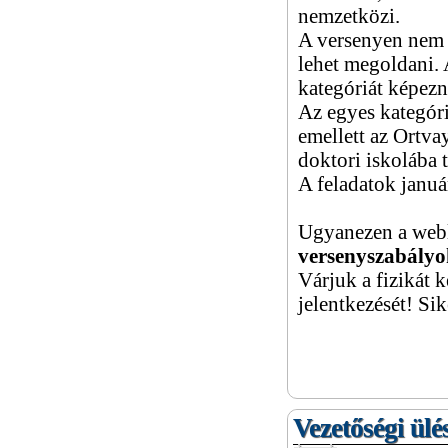
nemzetközi.
A versenyen nem tr
lehet megoldani. 
kategóriát képezn
Az egyes kategóri
emellett az Ortva
doktori iskolába t
A feladatok januá
Ugyanezen a webl
versenyszabály
Várjuk a fizikát 
jelentkezését! Si
Vezetőségi ülé