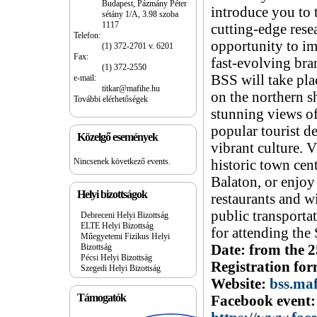
Budapest, Pázmány Péter
introduce you to 
sétány 1/A, 3.98 szoba
1117
cutting-edge rese
Telefon:
opportunity to im
(1) 372-2701 v. 6201
Fax:
fast-evolving bra
(1) 372-2550
BSS will take plac
e-mail:
titkar@mafihe.hu
on the northern s
További elérhetőségek
stunning views of
popular tourist d
Közelgő események
vibrant culture. V
Nincsenek következő events.
historic town cent
Balaton, or enjoy
Helyi bizottságok
restaurants and wi
public transporta
Debreceni Helyi Bizottság
ELTE Helyi Bizottság
for attending th
Műegyetemi Fizikus Helyi
Bizottság
Date: from the 2
Pécsi Helyi Bizottság
Registration fo
Szegedi Helyi Bizottság
Website:
bss.ma
Támogatók
Facebook event: