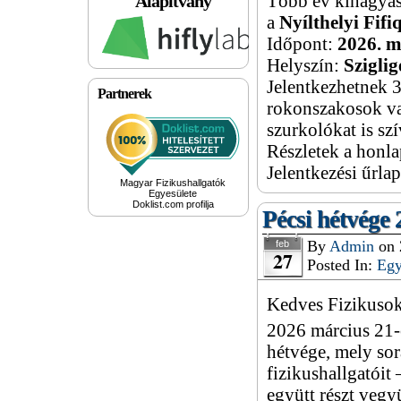
Alapítvány
Több év kihagyás
a
Nyílthelyi Fifi
Időpont:
2026. m
Helyszín:
Sziglig
Jelentkezhetnek 3
Partnerek
rokonszakosok va
szurkolókat is sz
Részletek a honl
Jelentkezési űrla
Magyar Fizikushallgatók
Egyesülete
Doklist.com profilja
Pécsi hétvége
By
Admin
on
feb
27
Posted In:
Eg
Kedves Fizikusok
2026 március 21-
hétvége, mely so
fizikushallgatóit 
együtt részt veg