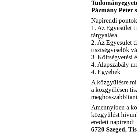
Tudományegyete
Pázmány Péter s
Napirendi pontok
1. Az Egyesület t
tárgyalása
2. Az Egyesület t
tisztségviselők vá
3. Költségvetési 
4. Alapszabály m
4. Egyebek
A közgyűlésre min
a közgyűlésen tisz
meghosszabbítani
Amennyiben a köz
közgyűlést hívun
eredeti napirendi
6720 Szeged, Tis