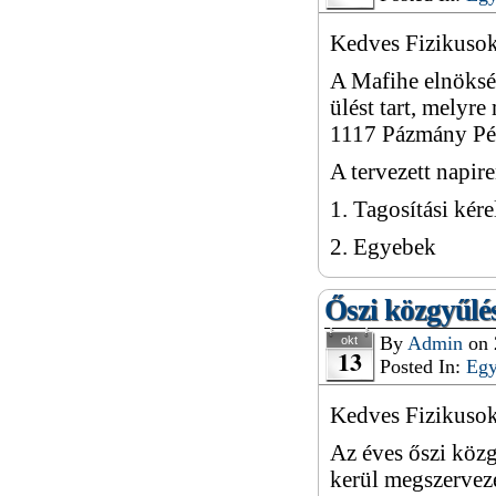
Kedves Fizikusok
A Mafihe elnöksé
ülést tart, melyr
1117 Pázmány Pét
A tervezett napir
1. Tagosítási kér
2. Egyebek
Őszi közgyűlé
By
Admin
on
okt
13
Posted In:
Eg
Kedves Fizikusok
Az éves őszi közg
kerül megszervez