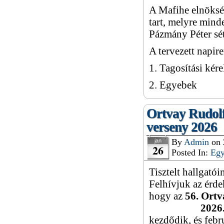
A Mafihe elnökség
tart, melyre mind
Pázmány Péter sét
A tervezett napir
1. Tagosítási kér
2. Egyebek
Ortvay Rudolf
verseny 2026
By
Admin
on
jan
26
Posted In:
Eg
Tisztelt hallgató
Felhívjuk az érde
hogy az
56. Ortv
2026
kezdődik, és febr