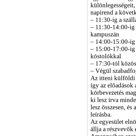
különlegességeit,
napirend a követ
– 11:30-ig a száll
– 11:30-14:00-ig
kampuszán
– 14:00-15:00-ig
– 15:00-17:00-ig 
kóstolókkal
– 17:30-tól közö
– Végül szabadfo
Az itteni külföld
így az előadások 
körbevezetés magy
ki lesz írva mind
lesz összesen, és 
leírásba.
Az egyesület elnö
állja a részvevők 