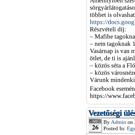
Amennyiben szeret
sörgyárlátogatáso
többet is olvashat
https://docs.g
Részvételi díj:
– Mafihe tagokna
– nem tagoknak 
Vasárnap is van m
ötlet, de ti is aj
– közös séta a Fl
– közös városnéz
Várunk mindenkit 
Facebook esemény
https://www.fac
Vezetőségi ülé
By
Admin
on
feb
26
Posted In:
Eg