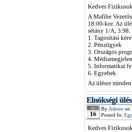
Kedves Fizikusok
A Mafihe Vezetősé
18:00-kor. Az ül
sétány 1/A, 3.98.
1. Tagosítási kér
2. Pénzügyek
3. Országos pro
4. Médiamegjele
5. Informatikai fe
6. Egyebek
Az ülésre minden 
Elnökségi ülés
By
Admin
on
feb
16
Posted In:
Eg
Kedves Fizikusok