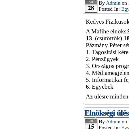
By
Admin
on
okt
28
Posted In:
Eg
Kedves Fizikusok
A Mafihe elnöksé
13
. (csütörtök)
1
Pázmány Péter sét
1. Tagosítási kér
2. Pénzügyek
3. Országos pro
4. Médiamegjele
5. Informatikai fe
6. Egyebek
Az ülésre minden 
Elnökségi ülés
By
Admin
on
okt
15
Posted In:
Eg