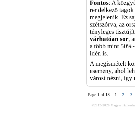
Fontos
: A közgyű
rendelkező tagok 
megjelenik. Ez sa
szétszórva, az ors
tényleges tisztúj
várhatóan sor
, 
a több mint 50%-o
idén is.
A megismételt kö
esemény, ahol leh
várost nézni, így
Page 1 of 18
1
2
3
©2013-2026
Magyar Fizikusha