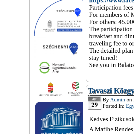
https://www.fac
Participation fees
For members of 
For others: 45.
The participation
breakfast and din
traveling fee to o
The detailed plan
stay tuned!
See you in Balat
Tavaszi Közgy
By
Admin
on
ápr
29
Posted In:
Eg
Kedves Fizikusok
A Mafihe Rendes 