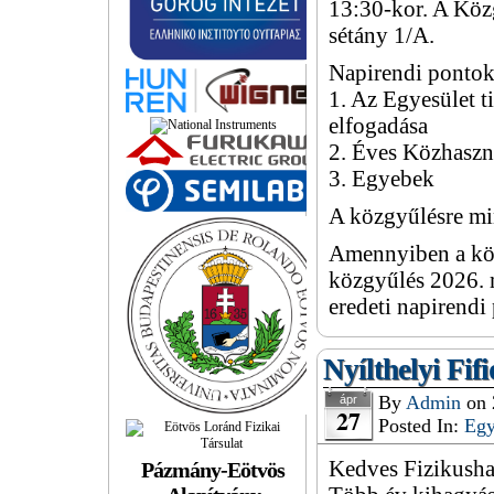
13:30-kor. A Köz
sétány 1/A.
Napirendi pontok
1. Az Egyesület t
elfogadása
2. Éves Közhaszn
3. Egyebek
A közgyűlésre min
Amennyiben a köz
közgyűlés 2026. 
eredeti napirendi
Nyílthelyi Fi
By
Admin
on
ápr
27
Posted In:
Eg
Kedves Fizikusha
Pázmány-Eötvös